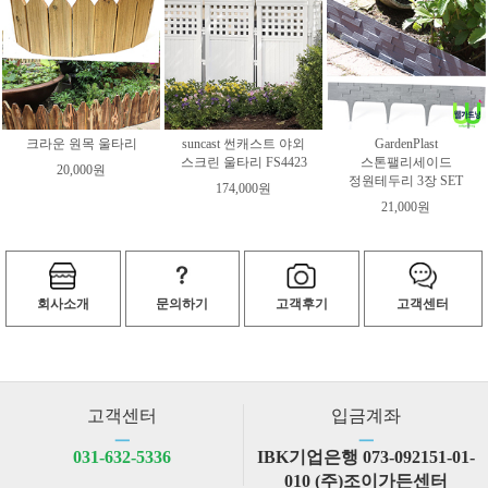
크라운 원목 울타리
suncast 썬캐스트 야외
GardenPlast
스크린 울타리 FS4423
스톤팰리세이드
20,000원
정원테두리 3장 SET
174,000원
21,000원
회사소개
문의하기
고객후기
고객센터
고객센터
입금계좌
ㅡ
ㅡ
031-632-5336
IBK기업은행 073-092151-01-
010 (주)조이가든센터