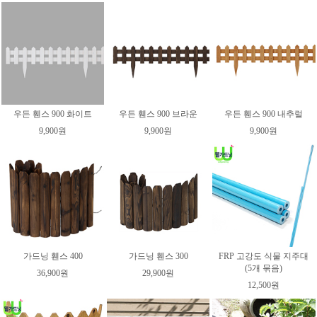
우든 휀스 900 화이트
우든 휀스 900 브라운
우든 휀스 900 내추럴
9,900원
9,900원
9,900원
가드닝 휀스 400
가드닝 휀스 300
FRP 고강도 식물 지주대
(5개 묶음)
36,900원
29,900원
12,500원