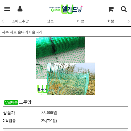
조이고추망
상토
비료
화분
지주.네트.울타리
>
울타리
노루망
상품가
35,000
원
적립금
2%(700원)