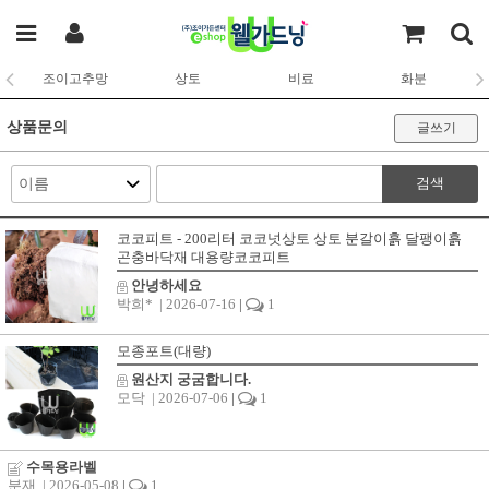
조이고추망
상토
비료
화분
상품문의
글쓰기
검색
코코피트 - 200리터 코코넛상토 상토 분갈이흙 달팽이흙
곤충바닥재 대용량코코피트
안녕하세요
박희*
| 2026-07-16
|
1
모종포트(대량)
원산지 궁굼합니다.
모닥
| 2026-07-06
|
1
수목용라벨
분재
| 2026-05-08
|
1