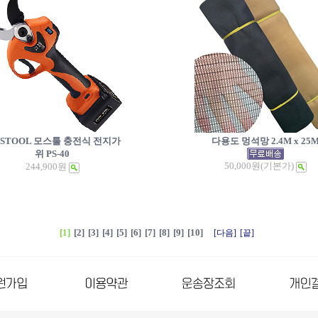
STOOL 모스툴 충전식 전지가
다용도 멍석망 2.4M x 25
위 PS-40
50,000원
(기본가)
244,900원
[1]
[2]
[3]
[4]
[5]
[6]
[7]
[8]
[9]
[10]
[다음]
[끝]