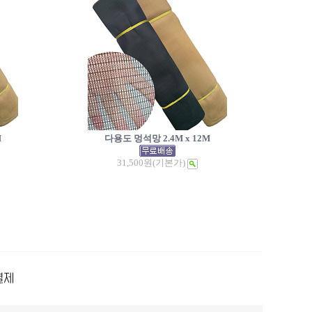
M
다용도 멍석망 2.4M x 12M
31,500원
(기본가)