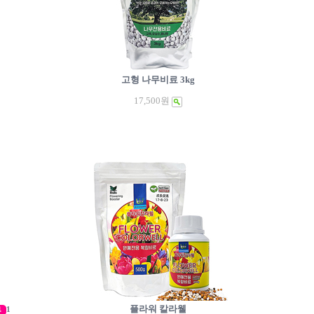
고형 나무비료 3kg
17,500원
플라워 칼라웰
1