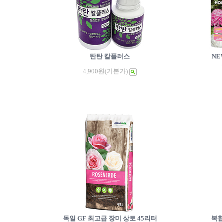
탄탄 칼플러스
NE
4,900원
(기본가)
독일 GF 최고급 장미 상토 45리터
복