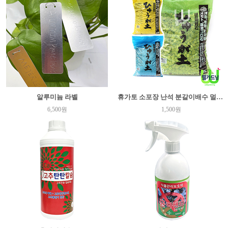
알루미늄 라벨
휴가토 소포장 난석 분갈이배수 멀칭 어항여과제
6,500원
1,500원