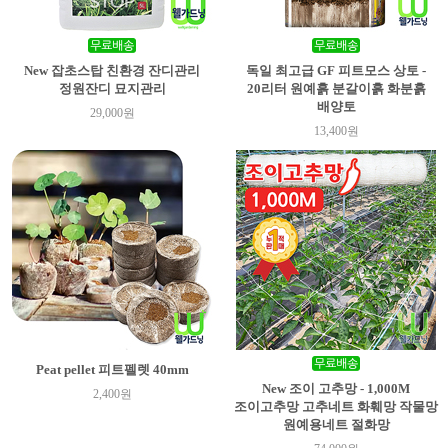
New 잡초스탑 친환경 잔디관리
독일 최고급 GF 피트모스 상토 -
정원잔디 묘지관리
20리터 원예흙 분갈이흙 화분흙
배양토
29,000원
13,400원
Peat pellet 피트펠렛 40mm
New 조이 고추망 - 1,000M
2,400원
조이고추망 고추네트 화훼망 작물망
원예용네트 절화망