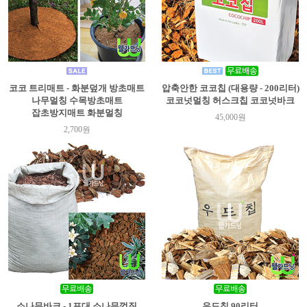
코코 트리매트 - 화분덮개 방초매트
압축안한 코코칩 (대용량 - 200리터)
나무멀칭 수목방초매트
코코넛멀칭 허스크칩 코코넛바크
잡초방지매트 화분멀칭
45,000원
2,700원
소나무바크 - 1포대 소나무껍질
우드칩 90리터