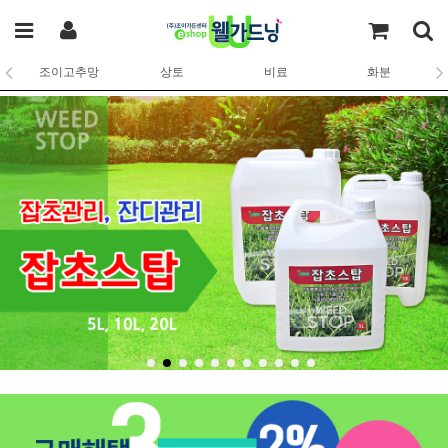
조이고추망
상토
비료
화분