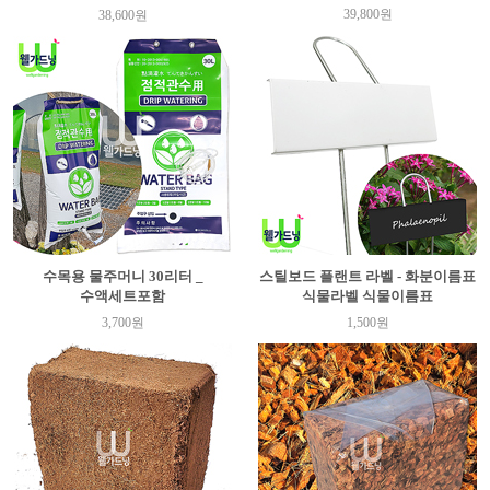
39,800원
38,600원
수목용 물주머니 30리터 _
스틸보드 플랜트 라벨 - 화분이름표
수액세트포함
식물라벨 식물이름표
3,700원
1,500원