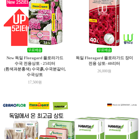
New 독일 Floragard 플로라가드
독일 Floragard 플로라가드 장미
수국 전용상토 - 25리터
전용 상토- 40리터
(흰색과분홍색) 수국흙,수국분갈이,
26,000원
수국상토
17,500원