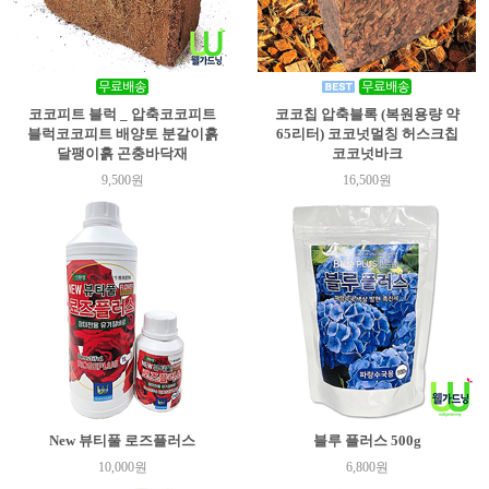
코코피트 블럭 _ 압축코코피트
코코칩 압축블록 (복원용량 약
블럭코코피트 배양토 분갈이흙
65리터) 코코넛멀칭 허스크칩
달팽이흙 곤충바닥재
코코넛바크
9,500원
16,500원
New 뷰티풀 로즈플러스
블루 플러스 500g
10,000원
6,800원