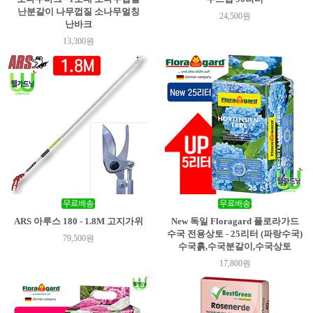
난분갈이 나무껍질 소나무멀칭
24,500원
난바크
13,300원
ARS 아루스 180 - 1.8M 고지가위
New 독일 Floragard 플로라가드
수국 전용상토 - 25리터 (파랑수국)
79,500원
수국흙,수국분갈이,수국상토
17,800원