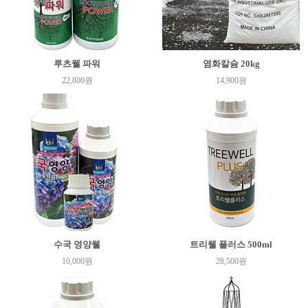
루츠웰 파워
염화칼슘 20kg
22,800원
14,900원
수국 영양웰
트리웰 플러스 500ml
10,000원
28,500원