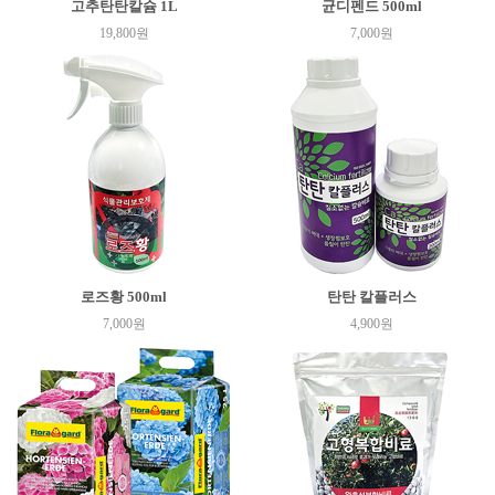
고추탄탄칼슘 1L
균디펜드 500ml
19,800원
7,000원
로즈황 500ml
탄탄 칼플러스
7,000원
4,900원