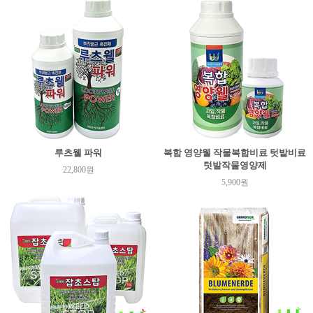
루츠웰 파워
복합 영양웰 작물복합비료 텃밭비료
텃밭작물영양제
22,800원
5,900원