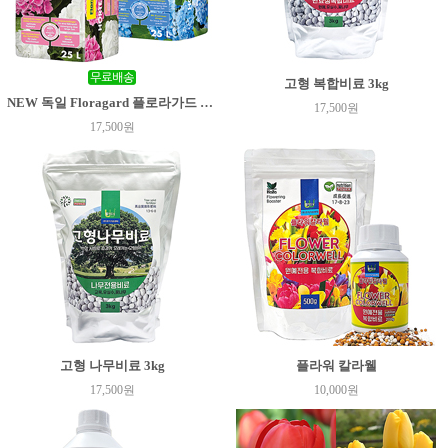
고형 복합비료 3kg
NEW 독일 Floragard 플로라가드 수국상토 25리터
17,500원
17,500원
고형 나무비료 3kg
플라워 칼라웰
17,500원
10,000원