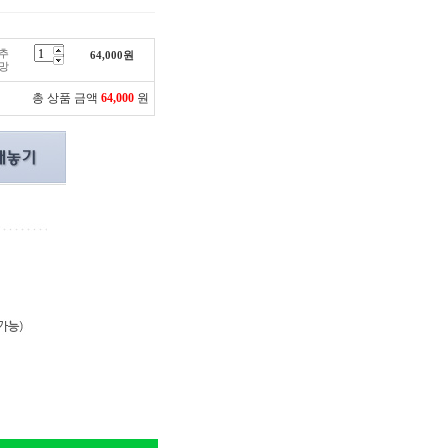
고추
64,000
원
망
총 상품 금액
64,000
원