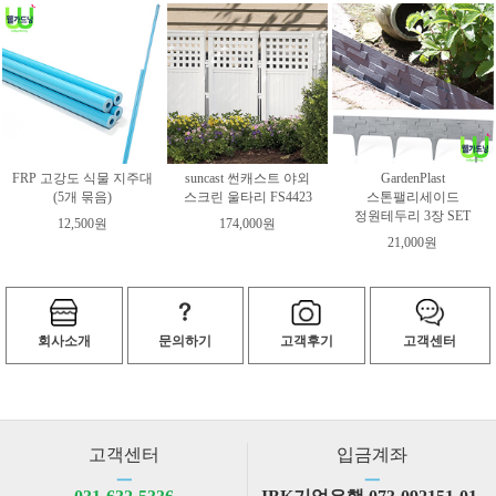
FRP 고강도 식물 지주대
suncast 썬캐스트 야외
GardenPlast
(5개 묶음)
스크린 울타리 FS4423
스톤팰리세이드
정원테두리 3장 SET
12,500원
174,000원
21,000원
회사소개
문의하기
고객후기
고객센터
고객센터
입금계좌
ㅡ
ㅡ