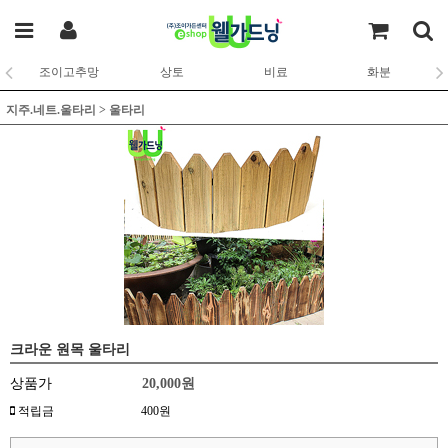
조이고추망
상토
비료
화분
지주.네트.울타리
>
울타리
크라운 원목 울타리
상품가
20,000
원
적립금
400원