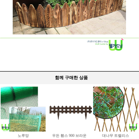
함께 구매한 상품
노루망
우든 휀스 900 브라운
대나무 트렐리스