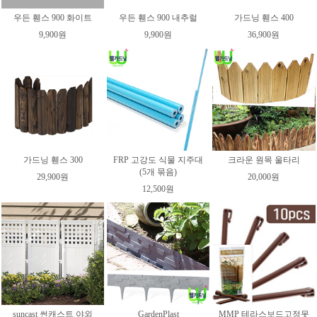
우든 휀스 900 화이트
우든 휀스 900 내추럴
가드닝 휀스 400
9,900원
9,900원
36,900원
가드닝 휀스 300
FRP 고강도 식물 지주대
크라운 원목 울타리
(5개 묶음)
29,900원
20,000원
12,500원
suncast 썬캐스트 야외
GardenPlast
MMP 테라스보드고정못