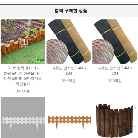
함께 구매한 상품
NEW 원목 울타리 -
다용도 멍석망 2.4M x
다용도 멍석망 2.4M x
화단울타리 정원울타리
25M
12M
나무울타리 화단경계목
50,000원
31,500원
화단경계
20,000원