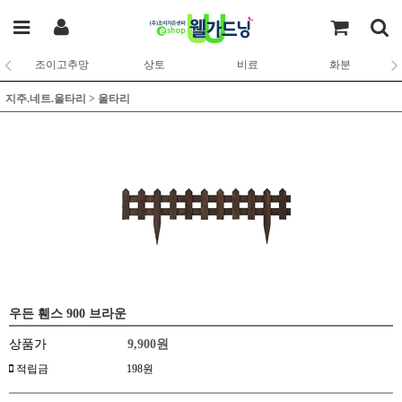
조이고추망
상토
비료
화분
지주.네트.울타리
>
울타리
우든 휀스 900 브라운
상품가
9,900
원
적립금
198원