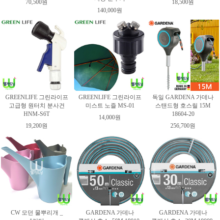
70,500원
18,500원
140,000원
GREENLIFE 그린라이프
GREENLIFE 그린라이프
독일 GARDENA 가데나
고급형 원터치 분사건
미스트 노즐 MS-01
스탠드형 호스릴 15M
HNM-S6T
18604-20
14,000원
19,200원
256,700원
CW 모던 물뿌리개 _
GARDENA 가데나
GARDENA 가데나