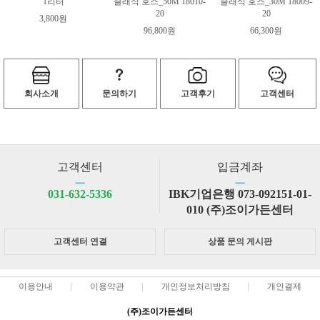
1리터
클래식 호스_50M 18010-
클래식 호스_30M 18009-
20
20
3,800원
96,800원
66,300원
회사소개
문의하기
고객후기
고객센터
고객센터
입금계좌
ㅡ
ㅡ
031-632-5336
IBK기업은행 073-092151-01-
010 (주)조이가든센터
고객센터 연결
상품 문의 게시판
이용안내
이용약관
개인정보처리방침
개인결제
(주)조이가든센터