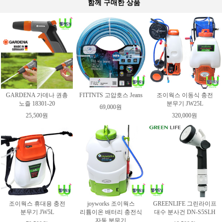
함께 구매한 상품
GARDENA 가데나 권총
FITTNTS 고압호스 Jeans
조이웍스 이동식 충전
노즐 18301-20
분무기 JW25L
69,000원
25,500원
320,000원
조이웍스 휴대용 충전
joyworks 조이웍스
GREENLIFE 그린라이프
분무기 JW5L
리튬이온 배터리 충전식
대수 분사건 DN-S5SLH
자동 분무기