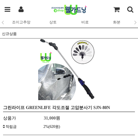
조이고추망
상토
비료
화분
신규상품
그린라이프 GREENLIFE 각도조절 고압분사기 SJN-80N
상품가
31,000
원
적립금
2%(620원)