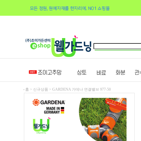
홈 >
신규상품
>
GARDENA 가데나 연결밸브 977-50