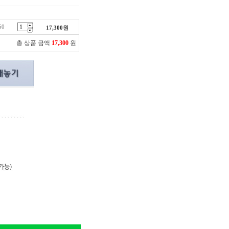
50
17,300
원
총 상품 금액
17,300
원