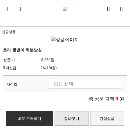
조이고추망
상토
비료
화분
관수
제초.살충.방제
기계.기구
측정기구.라벨
지주.네트.펜스
정원등.아치
월동.안전.기타
씨앗
신규상품
로라 물받이 화분받침
상품가
6,030
원
적립금
2%(120원)
사이즈
0
총 상품 금액
원
바로 구매하기
장바구니
관심상품