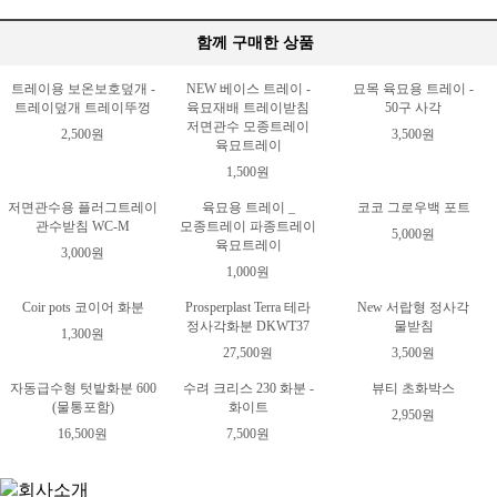
함께 구매한 상품
트레이용 보온보호덮개 -
NEW 베이스 트레이 -
묘목 육묘용 트레이 -
트레이덮개 트레이뚜껑
육묘재배 트레이받침
50구 사각
저면관수 모종트레이
2,500원
3,500원
육묘트레이
1,500원
저면관수용 플러그트레이
육묘용 트레이 _
코코 그로우백 포트
관수받침 WC-M
모종트레이 파종트레이
5,000원
육묘트레이
3,000원
1,000원
Coir pots 코이어 화분
Prosperplast Terra 테라
New 서랍형 정사각
정사각화분 DKWT37
물받침
1,300원
27,500원
3,500원
자동급수형 텃밭화분 600
수려 크리스 230 화분 -
뷰티 초화박스
(물통포함)
화이트
2,950원
16,500원
7,500원