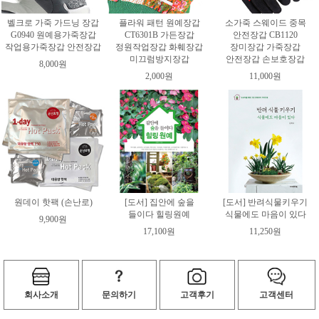
벨크로 가죽 가드닝 장갑
플라워 패턴 원예장갑
소가죽 스웨이드 중목
G0940 원예용가죽장갑
CT6301B 가든장갑
안전장갑 CB1120
작업용가죽장갑 안전장갑
정원작업장갑 화훼장갑
장미장갑 가죽장갑
미끄럼방지장갑
안전장갑 손보호장갑
8,000원
2,000원
11,000원
원데이 핫팩 (손난로)
[도서] 집안에 숲을
[도서] 반려식물키우기
들이다 힐링원예
식물에도 마음이 있다
9,900원
17,100원
11,250원
회사소개
문의하기
고객후기
고객센터