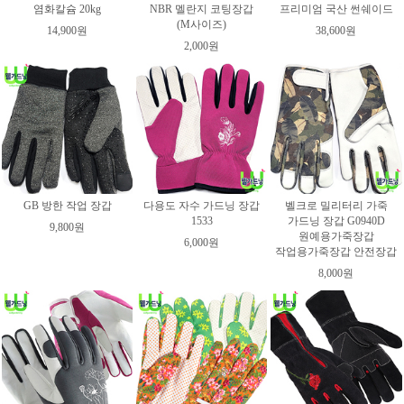
염화칼슘 20kg
NBR 멜란지 코팅장갑
프리미엄 국산 썬쉐이드
(M사이즈)
14,900원
38,600원
2,000원
GB 방한 작업 장갑
다용도 자수 가드닝 장갑
벨크로 밀리터리 가죽
1533
가드닝 장갑 G0940D
9,800원
원예용가죽장갑
6,000원
작업용가죽장갑 안전장갑
8,000원