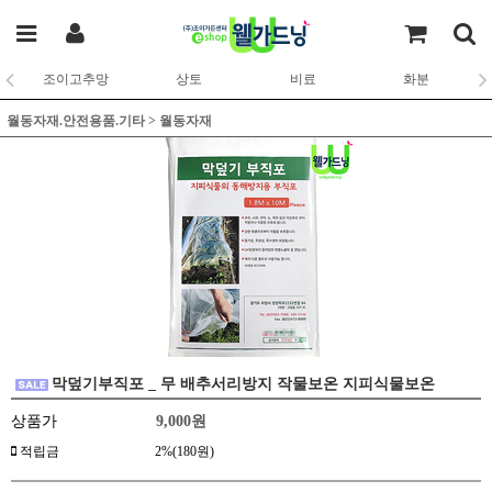
조이고추망
상토
비료
화분
월동자재.안전용품.기타
>
월동자재
막덮기부직포 _ 무 배추서리방지 작물보온 지피식물보온
상품가
9,000
원
적립금
2%(180원)