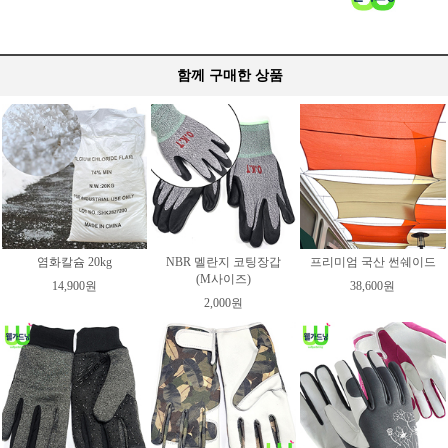
함께 구매한 상품
염화칼슘 20kg
NBR 멜란지 코팅장갑
프리미엄 국산 썬쉐이드
(M사이즈)
14,900원
38,600원
2,000원