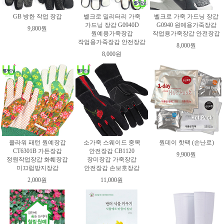
GB 방한 작업 장갑
벨크로 밀리터리 가죽
벨크로 가죽 가드닝 장갑
가드닝 장갑 G0940D
G0940 원예용가죽장갑
9,800원
원예용가죽장갑
작업용가죽장갑 안전장갑
작업용가죽장갑 안전장갑
8,000원
8,000원
플라워 패턴 원예장갑
소가죽 스웨이드 중목
원데이 핫팩 (손난로)
CT6301B 가든장갑
안전장갑 CB1120
9,900원
정원작업장갑 화훼장갑
장미장갑 가죽장갑
미끄럼방지장갑
안전장갑 손보호장갑
2,000원
11,000원