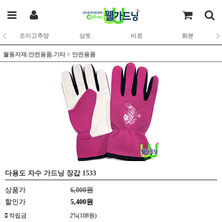
조이고추망
상토
비료
화분
월동자재.안전용품.기타
>
안전용품
다용도 자수 가드닝 장갑 1533
상품가
6,000원
할인가
5,400원
적립금
2%(108원)