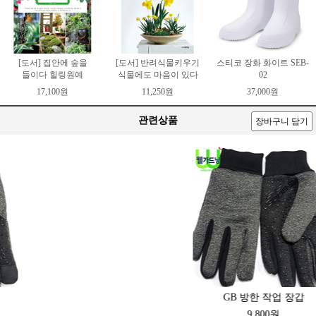
[도서] 집안에 숲을
[도서] 반려식물키우기
스티코 장화 화이트 SEB-
들이다 힐링원예
식물에도 마음이 있다
02
17,100원
11,250원
37,000원
관련상품
장바구니 담기
GB 방한 작업 장갑
9,800원