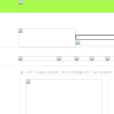
홈 >
씨앗
>
야생화.고급화훼
>
[씨앗] 서양톱풀 씨앗 - 1kg 야생화씨앗