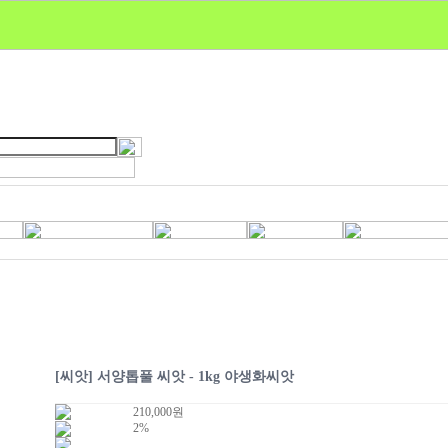
[씨앗] 서양톱풀 씨앗 - 1kg 야생화씨앗
210,000
원
2%