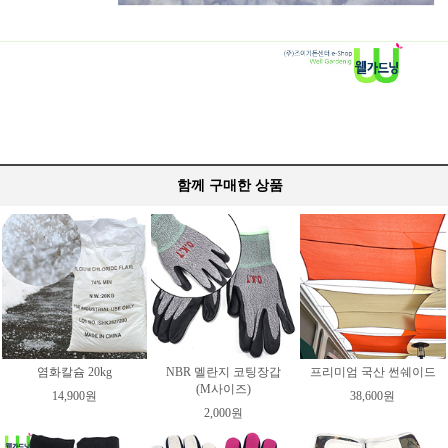
함께 구매한 상품
염화칼슘 20kg
NBR 멜란지 코팅장갑
프리미엄 국산 썬쉐이드
(M사이즈)
14,900원
38,600원
2,000원