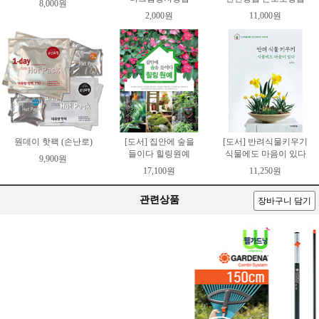
8,000원
2,000원
11,000원
원데이 핫팩 (손난로)
[도서] 집안에 숲을
[도서] 반려식물키우기
들이다 힐링원예
식물에도 마음이 있다
9,900원
17,100원
11,250원
관련상품
장바구니 담기