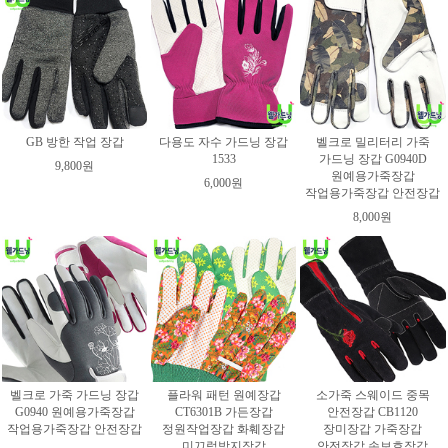
GB 방한 작업 장갑
다용도 자수 가드닝 장갑
벨크로 밀리터리 가죽
1533
가드닝 장갑 G0940D
9,800원
원예용가죽장갑
6,000원
작업용가죽장갑 안전장갑
8,000원
벨크로 가죽 가드닝 장갑
플라워 패턴 원예장갑
소가죽 스웨이드 중목
G0940 원예용가죽장갑
CT6301B 가든장갑
안전장갑 CB1120
작업용가죽장갑 안전장갑
정원작업장갑 화훼장갑
장미장갑 가죽장갑
미끄럼방지장갑
안전장갑 손보호장갑