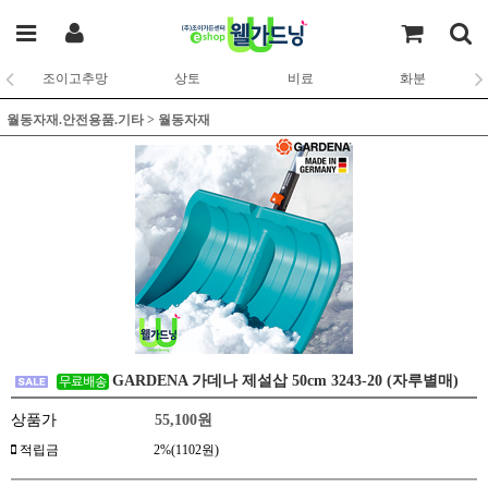
조이고추망
상토
비료
화분
월동자재.안전용품.기타
>
월동자재
GARDENA 가데나 제설삽 50cm 3243-20 (자루별매)
상품가
55,100
원
적립금
2%(1102원)