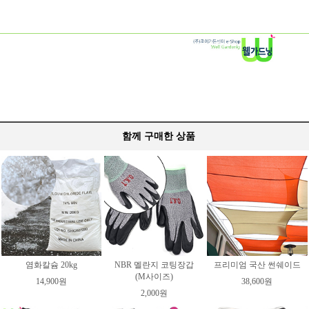
함께 구매한 상품
염화칼슘 20kg
NBR 멜란지 코팅장갑
프리미엄 국산 썬쉐이드
(M사이즈)
14,900원
38,600원
2,000원