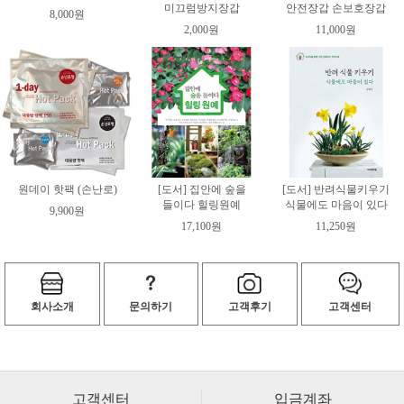
미끄럼방지장갑
안전장갑 손보호장갑
8,000원
2,000원
11,000원
원데이 핫팩 (손난로)
[도서] 집안에 숲을
[도서] 반려식물키우기
들이다 힐링원예
식물에도 마음이 있다
9,900원
17,100원
11,250원
회사소개
문의하기
고객후기
고객센터
고객센터
입금계좌