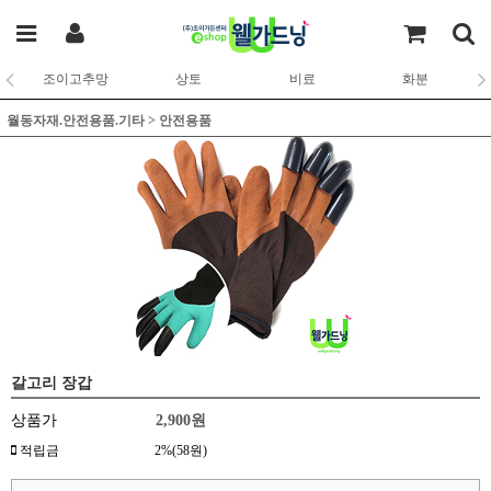
조이고추망
상토
비료
화분
월동자재.안전용품.기타
>
안전용품
갈고리 장갑
상품가
2,900
원
적립금
2%(58원)