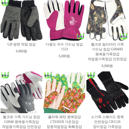
GB 방한 작업 장갑
다용도 자수 가드닝 장갑
벨크로 밀리터리 가죽
1533
가드닝 장갑 G0940D
9,800원
원예용가죽장갑
6,000원
작업용가죽장갑 안전장갑
8,000원
벨크로 가죽 가드닝 장갑
플라워 패턴 원예장갑
소가죽 스웨이드 중목
G0940 원예용가죽장갑
CT6301B 가든장갑
안전장갑 CB1120
작업용가죽장갑 안전장갑
정원작업장갑 화훼장갑
장미장갑 가죽장갑