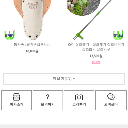
통가죽 2단가위집 KL-25
조이 잡초뽑기 _ 잡초제거 잡초제거기
잡초뽑기 잡초기구
18,000원
13,500원
더보기
(
1
/
2
)
+
회사소개
문의하기
고객후기
고객센터