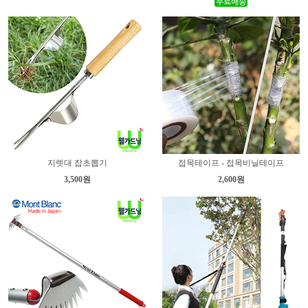
지렛대 잡초뽑기
접목테이프 - 접목비닐테이프
3,500원
2,600원