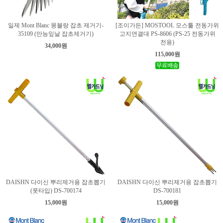
일제 Mont Blanc 몽블랑 잡초 제거기-
[조이가든] MOSTOOL 모스툴 전동가위
35109 (만능잎날 잡초제거기)
고지연결대 PS-8606 (PS-25 전동가위
전용)
34,000원
115,000원
DAISHN 다이신 뿌리제거용 잡초뽑기
DAISHN 다이신 뿌리제거용 잡초뽑기
(풋타입) DS-700174
DS-700181
15,000원
15,000원