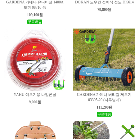
GARDENA 가데나 유니버셜 1400A
DOKAN 도우칸 접이식 접도 DK614
도끼 08716-48
79,800원
109,100원
YAHU 예초기용 나일론날
GARDENA 가데나 버티칼 제초기
03395-20 (자루별매)
9,000원
111,200원