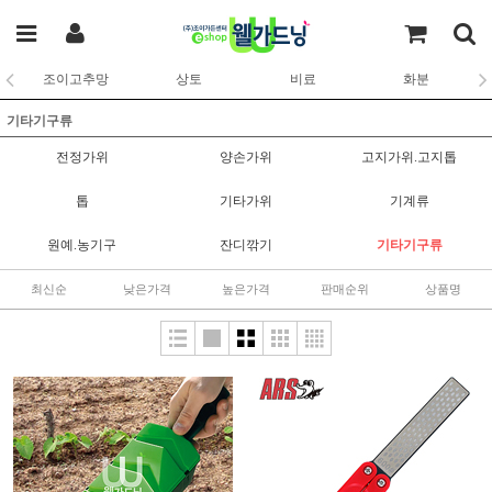
조이고추망
상토
비료
화분
기타기구류
전정가위
양손가위
고지가위.고지톱
톱
기타가위
기계류
원예.농기구
잔디깎기
기타기구류
최신순
낮은가격
높은가격
판매순위
상품명