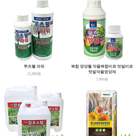
루츠웰 파워
복합 영양웰 작물복합비료 텃밭비료
텃밭작물영양제
22,800원
5,900원