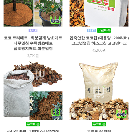
코코 트리매트 - 화분덮개 방초매트
압축안한 코코칩 (대용량 - 200리터)
나무멀칭 수목방초매트
코코넛멀칭 허스크칩 코코넛바크
잡초방지매트 화분멀칭
45,000원
2,700원
소나무바크 - 1포대 소나무껍질
우드칩 90리터