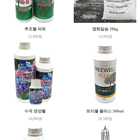
루츠웰 파워
염화칼슘 20kg
22,800원
14,900원
수국 영양웰
트리웰 플러스 500ml
10,000원
28,500원