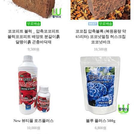
코코피트 블럭 _ 압축코코피트
코코칩 압축블록 (복원용량 약
블럭코코피트 배양토 분갈이흙
65리터) 코코넛멀칭 허스크칩
달팽이흙 곤충바닥재
코코넛바크
9,500원
16,500원
New 뷰티풀 로즈플러스
블루 플러스 500g
10,000원
6,800원