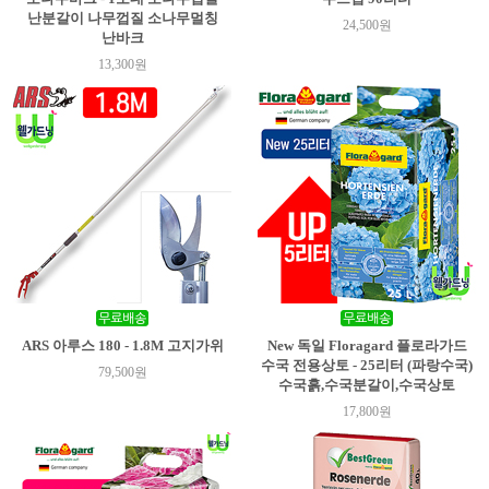
난분갈이 나무껍질 소나무멀칭
24,500원
난바크
13,300원
ARS 아루스 180 - 1.8M 고지가위
New 독일 Floragard 플로라가드
수국 전용상토 - 25리터 (파랑수국)
79,500원
수국흙,수국분갈이,수국상토
17,800원