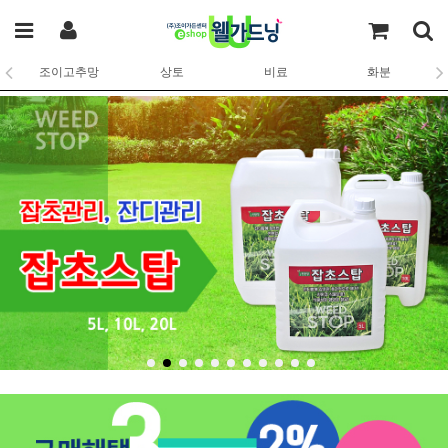
조이고추망
상토
비료
화분