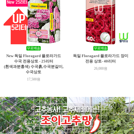
New 독일 Floragard 플로라가드
독일 Floragard 플로라가드 장미
수국 전용상토 - 25리터
전용 상토- 40리터
(흰색과분홍색) 수국흙,수국분갈이,
26,000원
수국상토
17,500원