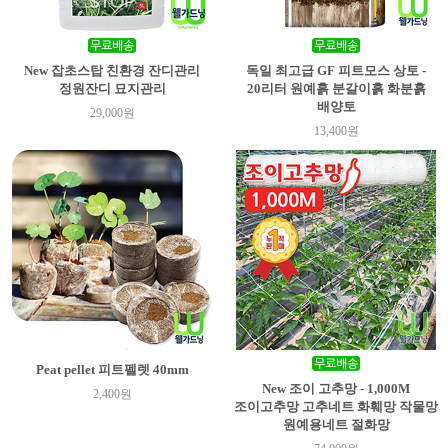
New 잡초스탑 친환경 잔디관리
독일 최고급 GF 피트모스 상토 -
정원잔디 묘지관리
20리터 원예흙 분갈이흙 화분흙
배양토
29,000원
13,400원
Peat pellet 피트펠렛 40mm
New 조이 고추망 - 1,000M
2,400원
조이고추망 고추네트 화훼망 작물망
원예용네트 절화망