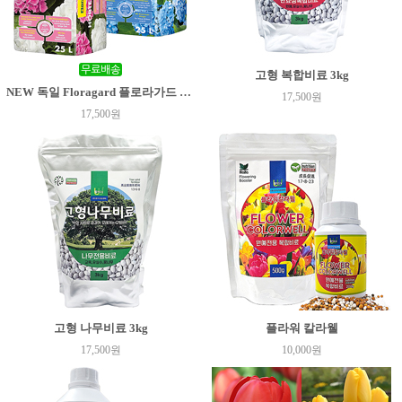
고형 복합비료 3kg
NEW 독일 Floragard 플로라가드 수국상토 25리터
17,500원
17,500원
고형 나무비료 3kg
플라워 칼라웰
17,500원
10,000원