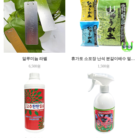
알루미늄 라벨
휴가토 소포장 난석 분갈이배수 멀칭 어항여과제
6,500원
1,500원