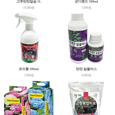
고추탄탄칼슘 1L
균디펜드 500ml
19,800원
7,000원
로즈황 500ml
탄탄 칼플러스
7,000원
4,900원