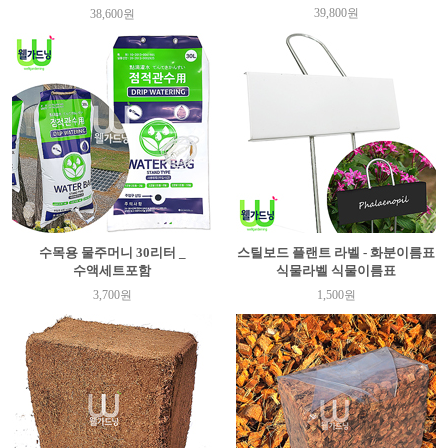
39,800원
38,600원
수목용 물주머니 30리터 _
스틸보드 플랜트 라벨 - 화분이름표
수액세트포함
식물라벨 식물이름표
3,700원
1,500원